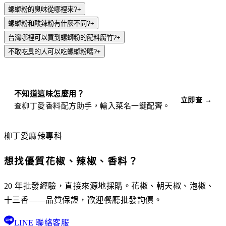
螺螄粉的臭味從哪裡來?
+
螺螄粉和酸辣粉有什麼不同?
+
台灣哪裡可以買到螺螄粉的配料腐竹?
+
不敢吃臭的人可以吃螺螄粉嗎?
+
不知道這味怎麼用？
立即查 →
查柳丁愛香料配方助手，輸入菜名一鍵配齊。
柳丁愛麻辣專科
想找優質花椒、辣椒、香料？
20 年批發經驗，直接來源地採購。花椒、朝天椒、泡椒、
十三香——品質保證，歡迎餐廳批發詢價。
LINE 聯絡客服