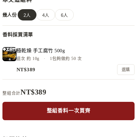
本文這組料
幾人份
2
人
4
人
6
人
香料採買清單
極乾燥 手工腐竹 500g
這次
約 10g
· 1包夠做約
50
次
NT$
389
選購
NT$
389
整組合計
整組香料一次買齊