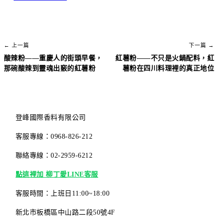
← 上一篇
下一篇 →
酸辣粉——重慶人的街頭早餐，
紅薯粉——不只是火鍋配料，紅
那碗酸辣到靈魂出竅的紅薯粉
薯粉在四川料理裡的真正地位
登峰國際香料有限公司
客服專線：0968-826-212
聯絡專線：02-2959-6212
點這裡加 柳丁愛LINE客服
客服時間：上班日11:00~18:00
新北市板橋區中山路二段50號4F