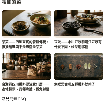
相關的菜
芽菜——四川宜賓的發酵傳統，
豆豉——永川豆豉和陽江豆豉有
擔擔麵靈魂不是麻醬是芽菜
什麼不同，炒菜用哪種
台灣買四川香料要注意什麼——
家裡常備哪五種香料就夠了
產地標示、品種辨識、避免踩雷
常見問題 FAQ