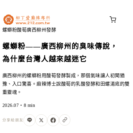
不知道這道菜放什麼香料？
問香料助手 →
螺螄粉
酸筍
廣西柳州
發酵
螺螄粉——廣西柳州的臭味傳說，
為什麼台灣人越來越迷它
廣西柳州的螺螄粉用酸筍發酵製成，那個氣味讓人初聞猶
豫、入口驚喜。麻辣博士說酸筍的乳酸發酵和田螺湯底的雙
重靈魂。
2026.07・8 min
分享給朋友