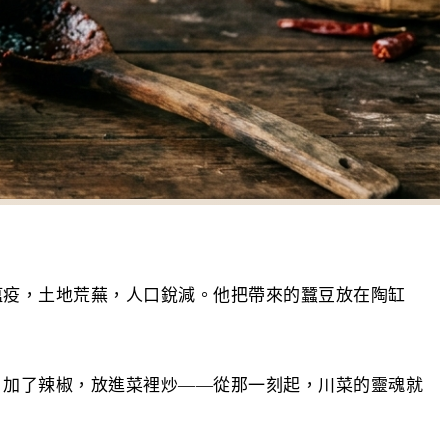
瘟疫，土地荒蕪，人口銳減。他把帶來的蠶豆放在陶缸
，加了辣椒，放進菜裡炒——從那一刻起，川菜的靈魂就