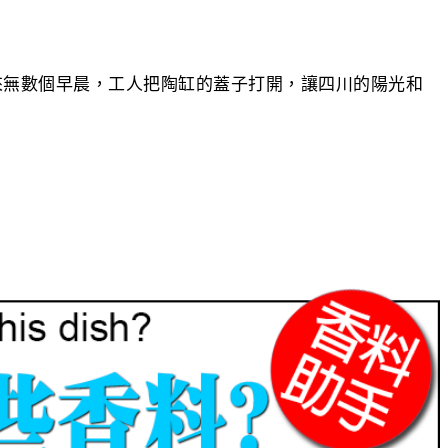
來無數個早晨，工人把陶缸的蓋子打開，讓四川的陽光和