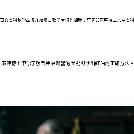
不知道這道菜放什麼香料？
問香料助手 →
首頁
香料教學
品牌介紹
影音教學
★特色滷味
所有商品
麻辣博士文章
香
料
。麻辣博士帶你了解郫縣豆瓣醬的歷史與炒出紅油的正確方法