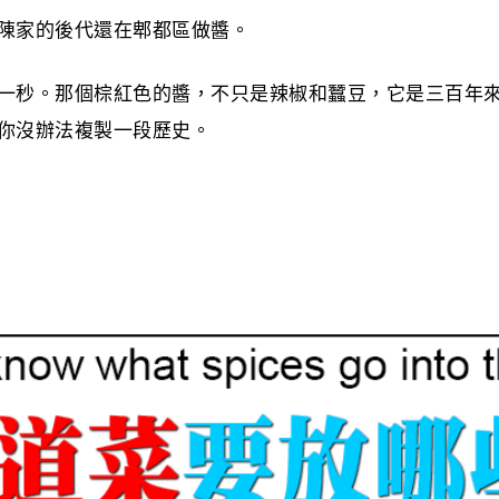
陳家的後代還在郫都區做醬。
一秒。那個棕紅色的醬，不只是辣椒和蠶豆，它是三百年
你沒辦法複製一段歷史。