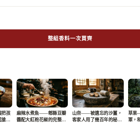
整組香料一次買齊
個把孩
麻辣水煮魚——郫縣豆瓣
山奈——被遺忘的沙薑，
草果
成搶著
醬配大紅袍花椒的完整步
客家人用了幾百年的秘密
軍，
驟
武器
水