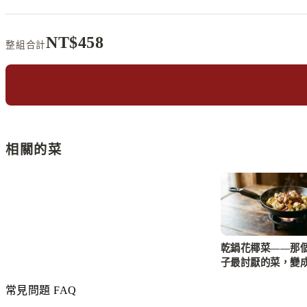
NT$
458
整組合計
相關的菜
乾鍋花椰菜——那
子最討厭的菜，變
吃的媽媽
常見問題 FAQ