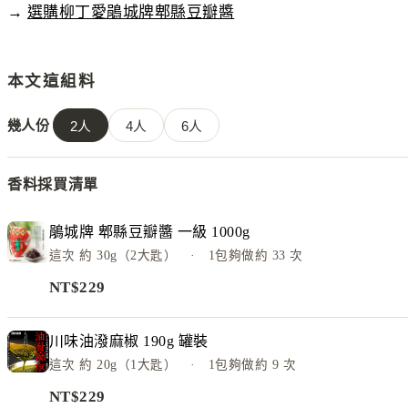
→
選購柳丁愛鵑城牌郫縣豆瓣醬
本文這組料
幾人份
2
人
4
人
6
人
香料採買清單
鵑城牌 郫縣豆瓣醬 一級 1000g
這次
約 30g（2大匙）
· 1包夠做約
33
次
NT$
229
川味油潑麻椒 190g 罐裝
這次
約 20g（1大匙）
· 1包夠做約
9
次
NT$
229