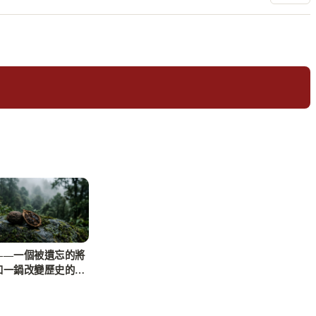
——一個被遺忘的將
和一鍋改變歷史的滷