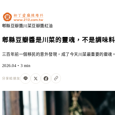
郫縣豆瓣醬
川菜
豆瓣醬
紅油
郫縣豆瓣醬是川菜的靈魂，不是調味
三百年前一個移民的意外發現，成了今天川菜最重要的靈魂
2026.04・3 min
分享給朋友