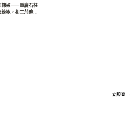
紅辣椒——重慶石柱
產辣椒，和二荊條有
不同
立即查 →