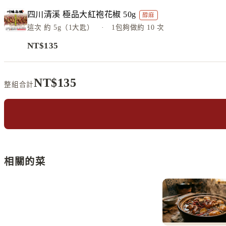
四川清溪 極品大紅袍花椒 50g
醇麻
這次
約 5g（1大匙）
· 1包夠做約
10
次
NT$
135
NT$
135
整組合計
相關的菜