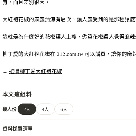
有，而且差別很大。
大紅袍花椒的麻感清涼有層次，讓人感受到的是那種讓感
這就是為什麼好的花椒讓人上癮，劣質花椒讓人覺得麻辣
柳丁愛的大紅袍花椒在 212.com.tw 可以購買，讓
→
選購柳丁愛大紅袍花椒
本文這組料
幾人份
2
人
4
人
6
人
香料採買清單