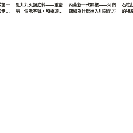
從第一
紅九九火鍋底料——重慶
內黃新一代辣椒——河南
石柱
和步驟
另一個老字號，和橋頭德
辣椒為什麼進入川菜配方
的特
莊的差別在哪裡
什麼