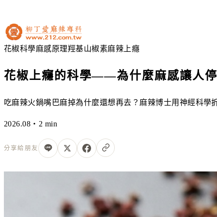
花椒科學
麻感原理
羥基山椒素
麻辣上癮
花椒上癮的科學——為什麼麻感讓人
吃麻辣火鍋嘴巴麻掉為什麼還想再去？麻辣博士用神經科學
2026.08・2 min
分享給朋友