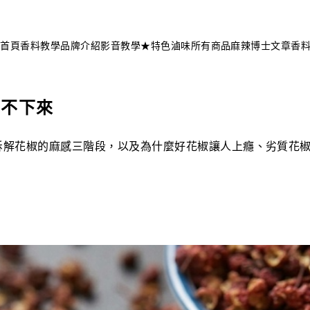
不知道這道菜放什麼香料？
問香料助手 →
首頁
香料教學
品牌介紹
影音教學
★特色滷味
所有商品
麻辣博士文章
香
停不下來
拆解花椒的麻感三階段，以及為什麼好花椒讓人上癮、劣質花