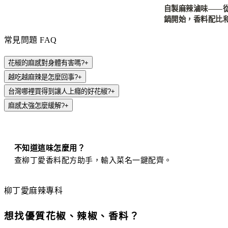
自製麻辣滷味——
鍋開始，香料配比
全解析
常見問題 FAQ
花椒的麻感對身體有害嗎?
+
越吃越麻辣是怎麼回事?
+
台灣哪裡買得到讓人上癮的好花椒?
+
麻感太強怎麼緩解?
+
不知道這味怎麼用？
查柳丁愛香料配方助手，輸入菜名一鍵配齊。
柳丁愛麻辣專科
想找優質花椒、辣椒、香料？