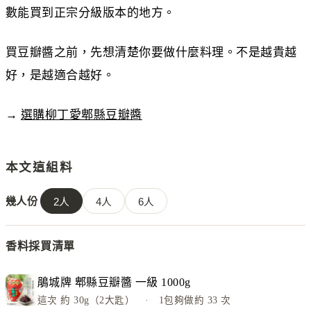
數能買到正宗分級版本的地方。
買豆瓣醬之前，先想清楚你要做什麼料理。不是越貴越
好，是越適合越好。
→
選購柳丁愛郫縣豆瓣醬
本文這組料
幾人份
2
人
4
人
6
人
香料採買清單
鵑城牌 郫縣豆瓣醬 一級 1000g
這次
約 30g（2大匙）
· 1包夠做約
33
次