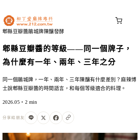
不知道這道菜放什麼香料？
問香料助手 →
郫縣豆瓣醬
鵑城牌
陳釀
發酵
郫縣豆瓣醬的等級——同一個牌子，
為什麼有一年、兩年、三年之分
同一個鵑城牌，一年、兩年、三年陳釀有什麼差別？麻辣博
士說郫縣豆瓣醬的時間語言，和每個等級適合的料理。
2026.05・2 min
分享給朋友