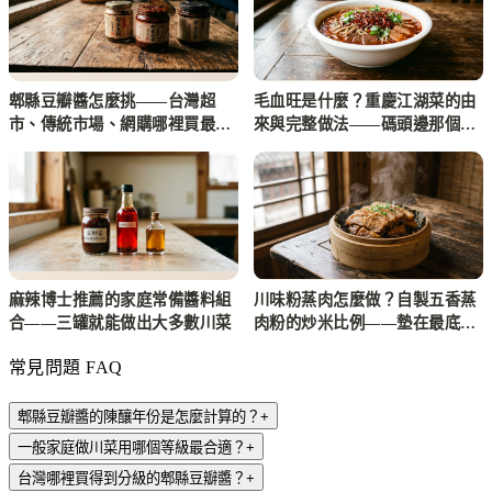
郫縣豆瓣醬怎麼挑——台灣超
毛血旺是什麼？重慶江湖菜的由
市、傳統市場、網購哪裡買最划
來與完整做法——碼頭邊那個捨
算
不得丟東西的媳婦
麻辣博士推薦的家庭常備醬料組
川味粉蒸肉怎麼做？自製五香蒸
合——三罐就能做出大多數川菜
肉粉的炒米比例——墊在最底下
的那塊地瓜
常見問題 FAQ
郫縣豆瓣醬的陳釀年份是怎麼計算的？
+
一般家庭做川菜用哪個等級最合適？
+
台灣哪裡買得到分級的郫縣豆瓣醬？
+