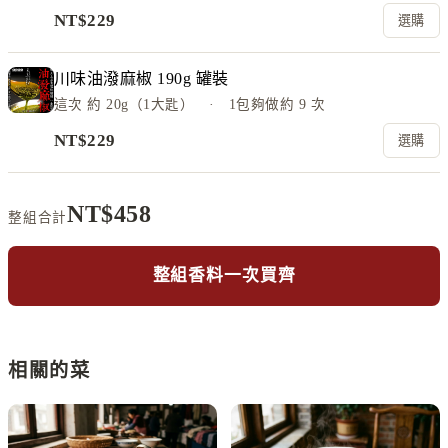
NT$
229
選購
川味油潑麻椒 190g 罐裝
這次
約 20g（1大匙）
· 1包夠做約
9
次
NT$
229
選購
NT$
458
整組合計
整組香料一次買齊
相關的菜