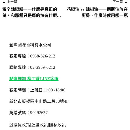
← 上一篇
下一篇 →
激辛辣椒粉——什麼是真正的
花椒油 vs 辣椒油——兩瓶油放在
辣，和那種只是痛的辣有什麼不
廚房，什麼時候用哪一瓶
同
登峰國際香料有限公司
客服專線：0968-826-212
聯絡專線：02-2959-6212
點這裡加 柳丁愛LINE客服
客服時間：上班日11:00~18:00
新北市板橋區中山路二段50號4F
統編號碼：90292627
退換貨政策
|
運送政策
|
隱私政策