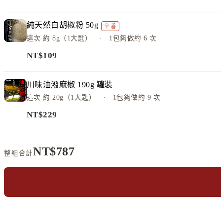
純天然白胡椒粉 50g
辛香
這次
約 8g（1大匙）
· 1包夠做約
6
次
NT$
109
川味油潑麻椒 190g 罐裝
這次
約 20g（1大匙）
· 1包夠做約
9
次
NT$
229
NT$
787
整組合計