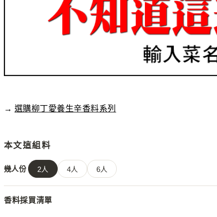
→
選購柳丁愛養生辛香料系列
本文這組料
幾人份
2
人
4
人
6
人
香料採買清單