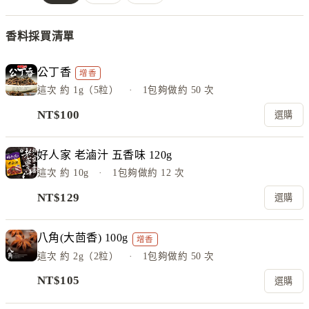
香料採買清單
公丁香
增香
這次
約 1g（5粒）
· 1包夠做約
50
次
NT$
100
選購
好人家 老滷汁 五香味 120g
這次
約 10g
· 1包夠做約
12
次
NT$
129
選購
八角(大茴香) 100g
增香
這次
約 2g（2粒）
· 1包夠做約
50
次
NT$
105
選購