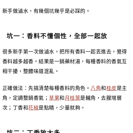
新手做滷水，有幾個坑幾乎是必踩的。
坑一：香料不懂個性，全部一起放
很多新手第一次做滷水，把所有香料一起丟進去，覺得
香料越多越香。結果是一鍋藥材湯，每種香料的香氣互
相干擾，整體味道混亂。
正確做法：先搞清楚每種香料的角色。
八角
和
桂皮
是主
角，定調整鍋香氣；
草果
和
月桂葉
是輔角，去腥增層
次；丁香和
花椒
是點睛，少量就夠。
坑二：丁香放太多