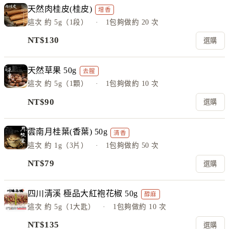
天然肉桂皮(桂皮)
增香
這次
約 5g（1段）
· 1包夠做約
20
次
NT$
130
選購
天然草果 50g
去腥
這次
約 5g（1顆）
· 1包夠做約
10
次
NT$
90
選購
雲南月桂葉(香葉) 50g
清香
這次
約 1g（3片）
· 1包夠做約
50
次
NT$
79
選購
四川清溪 極品大紅袍花椒 50g
醇麻
這次
約 5g（1大匙）
· 1包夠做約
10
次
NT$
135
選購