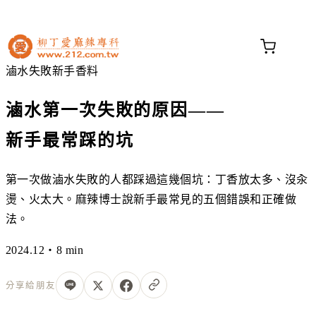
不知道這道菜放什麼香料？
問香料助手 →
滷水
失敗
新手
香料
滷水第一次失敗的原因——
新手最常踩的坑
第一次做滷水失敗的人都踩過這幾個坑：丁香放太多、沒汆
燙、火太大。麻辣博士說新手最常見的五個錯誤和正確做
法。
2024.12・8 min
分享給朋友