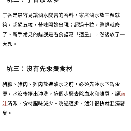
丁香是最容易讓滷水變苦的香料。家庭滷水放三粒就
夠，超過五粒，苦味開始出現；超過十粒，整鍋就廢
了。新手常見的錯誤是看食譜寫「適量」，然後放了一
大匙。
坑三：沒有先汆燙食材
豬腳、豬肉、雞肉放進滷水之前，必須先冷水下鍋汆
燙，水滾後撈出沖洗。這個步驟去除血水和雜質，讓
滷
汁
清澈，食材腥味減少。跳過這步，滷汁很快就混濁發
臭。