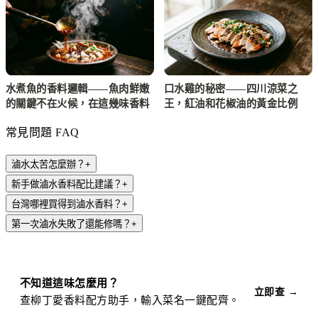
水煮魚的香料邏輯——魚肉鮮嫩
口水雞的秘密——四川涼菜之
的關鍵不在火候，在這幾味香料
王，紅油和花椒油的黃金比例
常見問題 FAQ
滷水太苦怎麼辦？
+
新手做滷水香料配比建議？
+
台灣哪裡買得到滷水香料？
+
第一次滷水失敗了還能修嗎？
+
不知道這味怎麼用？
立即查 →
查柳丁愛香料配方助手，輸入菜名一鍵配齊。