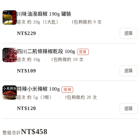
川味油潑麻椒 190g 罐裝
這次
約 20g（1大匙）
· 1包夠做約
9
次
NT$
229
選購
四川二荊條辣椒乾段 100g
提香
這次
約 10g
· 1包夠做約
10
次
NT$
109
選購
特辣小米辣椒 100g
增辣
這次
約 5g（3根）
· 1包夠做約
20
次
NT$
120
選購
NT$
458
整組合計