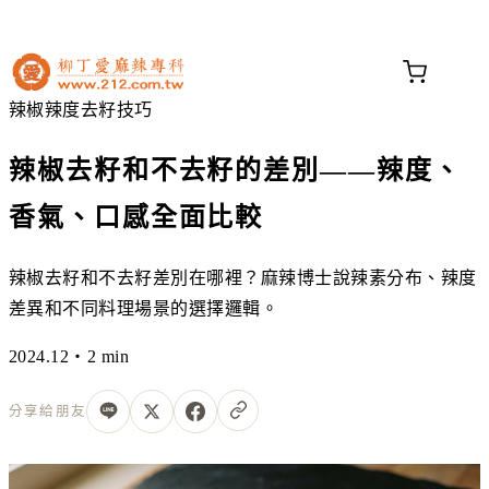
不知道這道菜放什麼香料？
問香料助手 →
辣椒
辣度
去籽
技巧
辣椒去籽和不去籽的差別——辣度、
香氣、口感全面比較
辣椒去籽和不去籽差別在哪裡？麻辣博士說辣素分布、辣度
差異和不同料理場景的選擇邏輯。
2024.12・2 min
分享給朋友