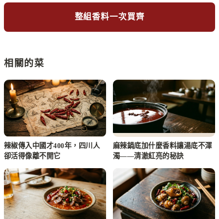
整組香料一次買齊
相關的菜
辣椒傳入中國才400年，四川人
麻辣鍋底加什麼香料讓湯底不渾
卻活得像離不開它
濁——清澈紅亮的秘訣