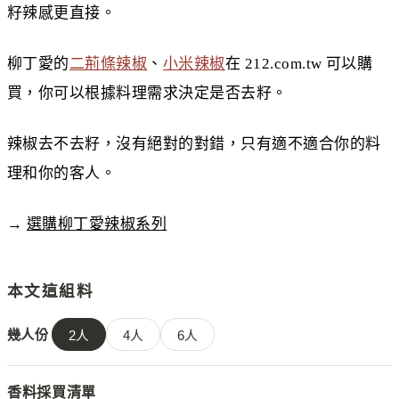
籽辣感更直接。
柳丁愛的
二荊條辣椒
、
小米辣椒
在 212.com.tw 可以購
買，你可以根據料理需求決定是否去籽。
辣椒去不去籽，沒有絕對的對錯，只有適不適合你的料
理和你的客人。
→
選購柳丁愛辣椒系列
本文這組料
幾人份
2
人
4
人
6
人
香料採買清單