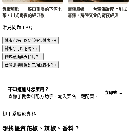
泡椒雞胗——脆口耐嚼的下酒小
麻辣鳳螺——台灣海鮮配上川式
菜，川式宵夜的經典款
麻辣，海陸交會的宵夜經典
常見問題 FAQ
辣椒去籽可以降低多少辣度？
+
辣椒籽可以吃嗎？
+
做辣椒油要去籽嗎？
+
台灣哪裡買得到二荊條辣椒？
+
不知道這味怎麼用？
立即查 →
查柳丁愛香料配方助手，輸入菜名一鍵配齊。
柳丁愛麻辣專科
想找優質花椒、辣椒、香料？