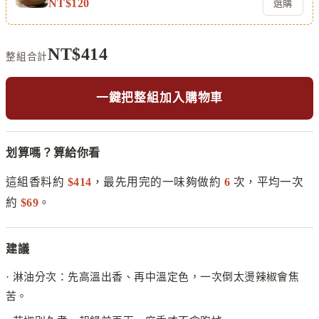
NT$
120
選購
NT$
414
整組合計
一鍵把整組加入購物車
划算嗎？算給你看
這組香料約
$
414
，最先用完的一味夠做約
6
次，平均一次
約
$
69
。
建議
·
淋油分次：先高溫出香、再中溫定色，一次倒太燙辣椒會焦
苦。