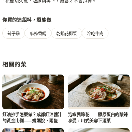
·
花椒別久煮，起鍋前再下，麻香才不會跑掉。
你買的這組料，還能做
辣子雞
麻辣香鍋
乾鍋花椰菜
冷吃牛肉
相關的菜
紅油抄手怎麼做？成都紅油醬汁
泡椒豬蹄花——膠原蛋白的酸辣
的黃金比例——媽媽說，兩隻手
享受，川式美容下酒菜
一抄就好了