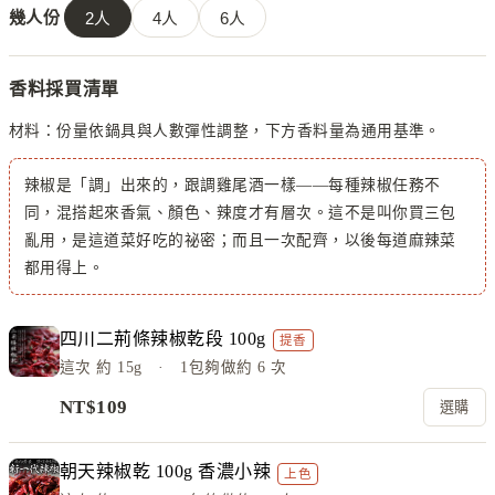
幾人份
2
人
4
人
6
人
香料採買清單
材料：
份量依鍋具與人數彈性調整，下方香料量為通用基準。
辣椒是「調」出來的，跟調雞尾酒一樣——每種辣椒任務不
同，混搭起來香氣、顏色、辣度才有層次。這不是叫你買三包
亂用，是這道菜好吃的祕密；而且一次配齊，以後每道麻辣菜
都用得上。
四川二荊條辣椒乾段 100g
提香
這次
約 15g
· 1包夠做約
6
次
NT$
109
選購
朝天辣椒乾 100g 香濃小辣
上色