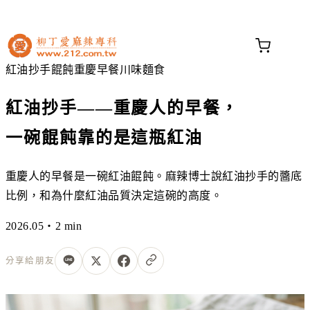
不知道這道菜放什麼香料？
問香料助手 →
紅油抄手
餛飩
重慶早餐
川味麵食
紅油抄手——重慶人的早餐，
一碗餛飩靠的是這瓶紅油
重慶人的早餐是一碗紅油餛飩。麻辣博士說紅油抄手的醬底
比例，和為什麼紅油品質決定這碗的高度。
2026.05・2 min
分享給朋友