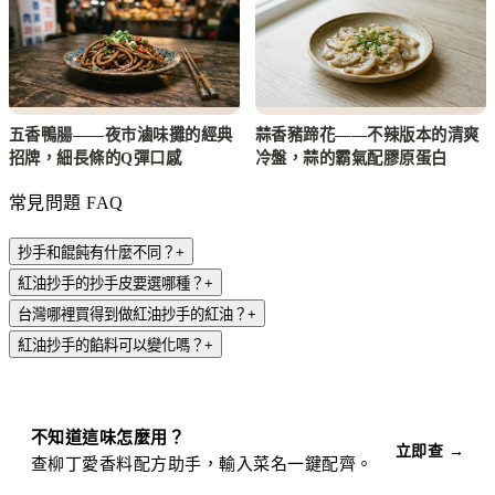
五香鴨腸——夜市滷味攤的經典
蒜香豬蹄花——不辣版本的清爽
招牌，細長條的Q彈口感
冷盤，蒜的霸氣配膠原蛋白
常見問題 FAQ
抄手和餛飩有什麼不同？
+
紅油抄手的抄手皮要選哪種？
+
台灣哪裡買得到做紅油抄手的紅油？
+
紅油抄手的餡料可以變化嗎？
+
不知道這味怎麼用？
立即查 →
查柳丁愛香料配方助手，輸入菜名一鍵配齊。