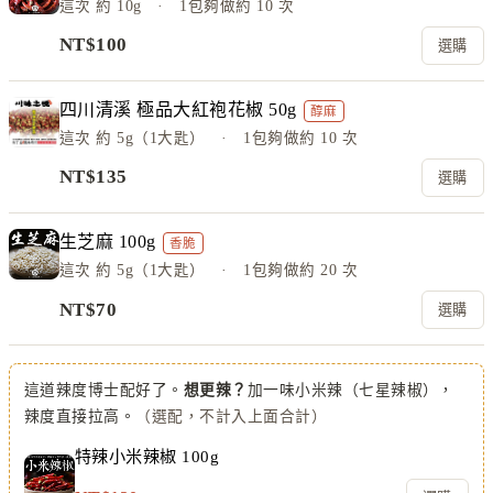
這次
約 10g
· 1包夠做約
10
次
NT$
100
選購
四川清溪 極品大紅袍花椒 50g
醇麻
這次
約 5g（1大匙）
· 1包夠做約
10
次
NT$
135
選購
生芝麻 100g
香脆
這次
約 5g（1大匙）
· 1包夠做約
20
次
NT$
70
選購
這道辣度博士配好了。
想更辣？
加一味小米辣（七星辣椒），
辣度直接拉高。
（選配，不計入上面合計）
特辣小米辣椒 100g