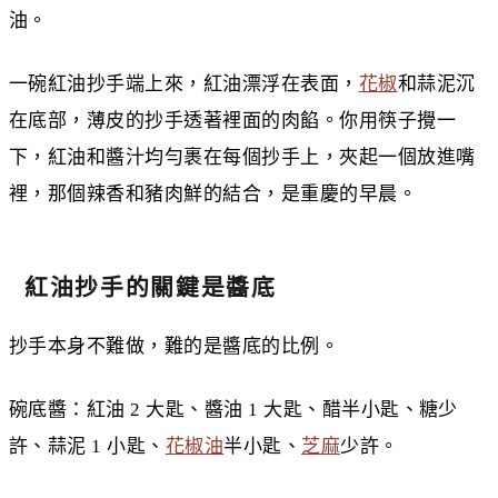
油。
一碗紅油抄手端上來，紅油漂浮在表面，
花椒
和蒜泥沉
在底部，薄皮的抄手透著裡面的肉餡。你用筷子攪一
下，紅油和醬汁均勻裹在每個抄手上，夾起一個放進嘴
裡，那個辣香和豬肉鮮的結合，是重慶的早晨。
紅油抄手的關鍵是醬底
抄手本身不難做，難的是醬底的比例。
碗底醬：紅油 2 大匙、醬油 1 大匙、醋半小匙、糖少
許、蒜泥 1 小匙、
花椒油
半小匙、
芝麻
少許。