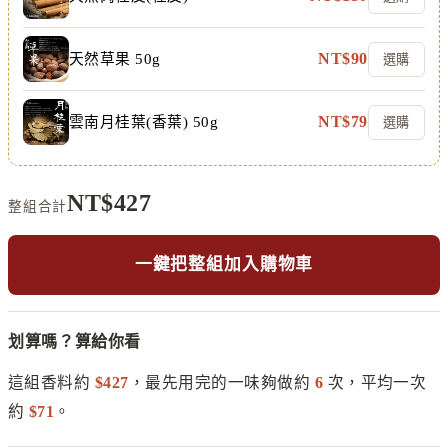
NT$
90
天然草果 50g
選購
NT$
79
雲南月桂葉(香葉) 50g
選購
NT$
427
整組合計
一鍵把整組加入購物車
划算嗎？算給你看
這組香料約
$
427
，最先用完的一味夠做約
6
次，平均一次
約
$
71
。