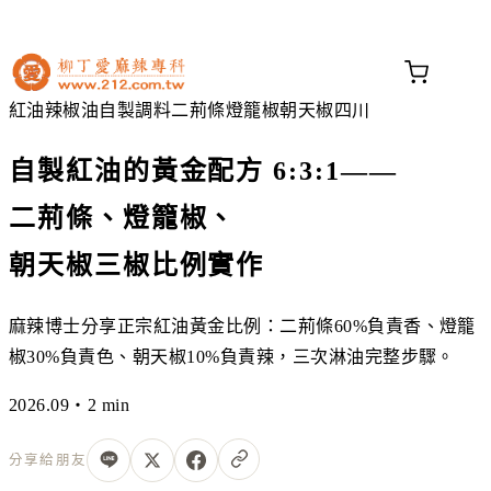
不知道這道菜放什麼香料？
問香料助手 →
紅油
辣椒油
自製調料
二荊條
燈籠椒
朝天椒
四川
自製紅油的黃金配方 6:3:1——
二荊條、燈籠椒、
朝天椒三椒比例實作
麻辣博士分享正宗紅油黃金比例：二荊條60%負責香、燈籠
椒30%負責色、朝天椒10%負責辣，三次淋油完整步驟。
2026.09・2 min
分享給朋友