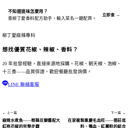
不知道這味怎麼用？
立即查 →
查柳丁愛香料配方助手，輸入菜名一鍵配齊。
柳丁愛麻辣專科
想找優質花椒、辣椒、香料？
20 年批發經驗，直接來源地採購。花椒、朝天椒、泡椒、
十三香——品質保證，歡迎餐廳批發詢價。
LINE 聯絡客服
← 上一篇
下一篇 →
麻辣水煮魚——郫縣豆瓣醬配大
在家複製重慶毛血旺——德莊底
紅袍花椒的完整步驟
料、鴨血、紅薯粉的組合