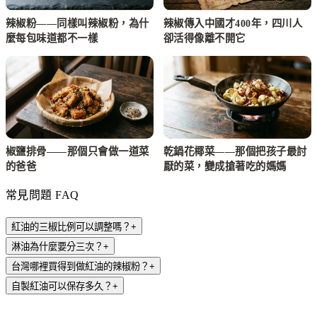
辣椒粉——同樣叫辣椒粉，為什
辣椒傳入中國才400年，四川人
麼每包味道都不一樣
卻活得像離不開它
椒鹽排骨——那個只會做一道菜
乾鍋花椰菜——那個把孩子最討
的爸爸
厭的菜，變成搶著吃的媽媽
常見問題 FAQ
紅油的三椒比例可以調整嗎？
+
淋油為什麼要分三次？
+
台灣哪裡買得到做紅油的辣椒粉？
+
自製紅油可以保存多久？
+