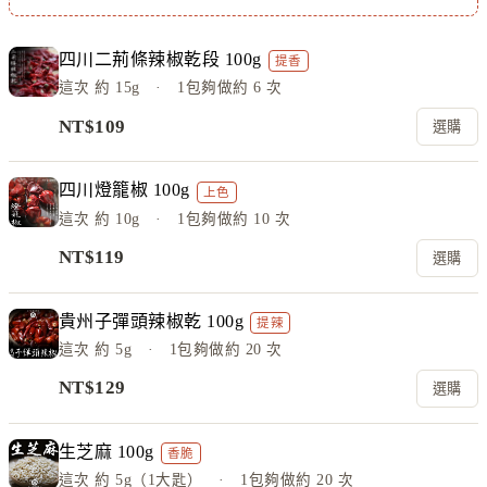
四川二荊條辣椒乾段 100g
提香
這次
約 15g
· 1包夠做約
6
次
NT$
109
選購
四川燈籠椒 100g
上色
這次
約 10g
· 1包夠做約
10
次
NT$
119
選購
貴州子彈頭辣椒乾 100g
提辣
這次
約 5g
· 1包夠做約
20
次
NT$
129
選購
生芝麻 100g
香脆
這次
約 5g（1大匙）
· 1包夠做約
20
次