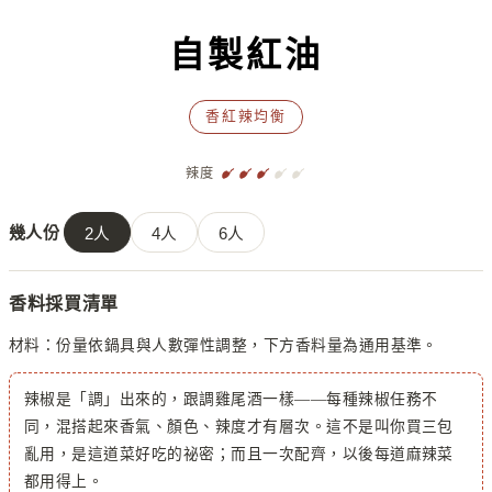
自製紅油
香紅辣均衡
辣度
幾人份
2
人
4
人
6
人
香料採買清單
材料：
份量依鍋具與人數彈性調整，下方香料量為通用基準。
辣椒是「調」出來的，跟調雞尾酒一樣——每種辣椒任務不
同，混搭起來香氣、顏色、辣度才有層次。這不是叫你買三包
亂用，是這道菜好吃的祕密；而且一次配齊，以後每道麻辣菜
都用得上。