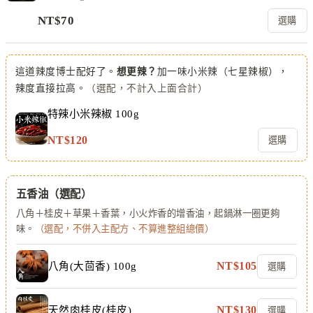
NT$
70
選購
這道辣度博士配好了。
想更辣？
加一味小米辣（七星辣椒），
辣度直接拉高。
（選配，不計入上面合計）
特辣小米辣椒 100g
NT$
120
選購
五香油
（選配）
八角＋桂皮＋草果＋香葉，小火炸香的增香油，起鍋淋一圈更夠
味。
（選配，不併入主配方、不算進整組總價）
NT$
105
八角(大茴香) 100g
選購
NT$
130
天然肉桂皮(桂皮)
選購