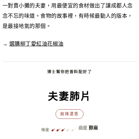
一對賣小攤的夫妻，用最便宜的食材做出了讓成都人念
念不忘的味道。食物的故事裡，有時候最動人的版本，
是最接地氣的那個。
→
選購柳丁愛紅油花椒油
博士幫你把香料配好了
夫妻肺片
麻辣濃香
· 麻度
醇麻
辣度