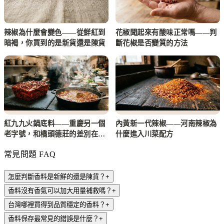
辣椒為什麼會變色——從鮮紅到
花椒聞起來有酸味正常嗎——判
暗褐，你買到的是新貨還是陳貨
斷花椒是否變質的方法
紅九九火鍋底料——重慶另一個
內黃新一代辣椒——河南辣椒為
老字號，和橋頭德莊的差別在哪
什麼進入川菜配方
裡
常見問題 FAQ
怎麼判斷香料是新鮮的還是陳貨？
+
香料沒有香氣可以加大用量補救嗎？
+
台灣哪裡買得到品質穩定的香料？
+
香料保存最常見的錯誤是什麼？
+