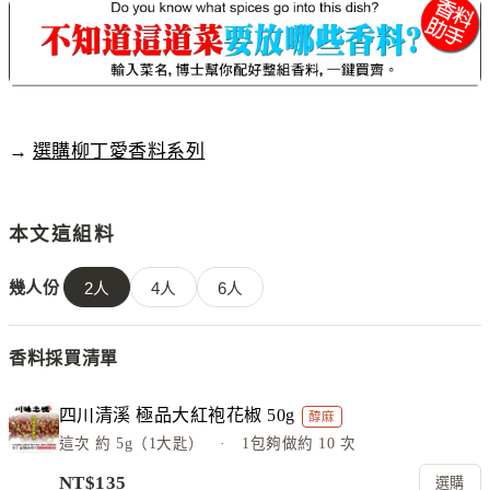
→
選購柳丁愛香料系列
本文這組料
幾人份
2
人
4
人
6
人
香料採買清單
四川清溪 極品大紅袍花椒 50g
醇麻
這次
約 5g（1大匙）
· 1包夠做約
10
次
NT$
135
選購