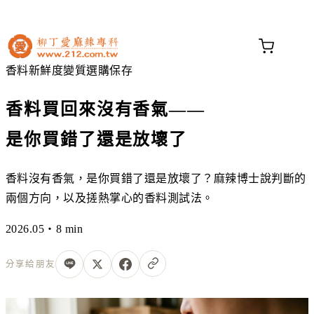
不知道這道菜放什麼香料？
問香料助手 →
香料新鮮度
變質
選購
保存
香料買回來沒有香氣——
是你買錯了還是放壞了
香料沒有香氣，是你買錯了還是放壞了？麻辣博士說判斷的
兩個方向，以及搓熱掌心的香料測試法。
2026.05・8 min
分享給朋友