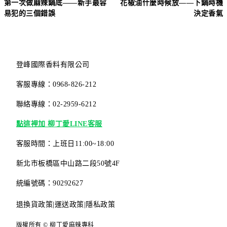
第一次做麻辣鍋底——新手最容
花椒油什麼時候放——下鍋時機
易犯的三個錯誤
決定香氣
登峰國際香料有限公司
客服專線：0968-826-212
聯絡專線：02-2959-6212
點這裡加 柳丁愛LINE客服
客服時間：上班日11:00~18:00
新北市板橋區中山路二段50號4F
統編號碼：90292627
退換貨政策
|
運送政策
|
隱私政策
版權所有 © 柳丁愛麻辣專科