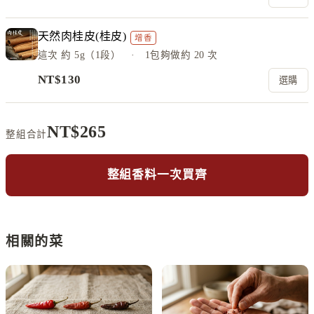
天然肉桂皮(桂皮)
增香
這次
約 5g（1段）
· 1包夠做約
20
次
NT$
130
選購
NT$
265
整組合計
整組香料一次買齊
相關的菜