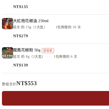
NT$
135
大紅袍花椒油 250ml
這次
約 15g（1大匙）
· 1包夠做約
16
次
NT$
279
龍鳳花椒粉 50g
提麻香
這次
約 8g（1大匙）
· 1包夠做約
6
次
NT$
139
NT$
553
整組合計