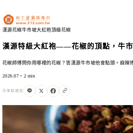
漢源花椒
牛市坡
大紅袍
頂級花椒
漢源特級大紅袍——花椒的頂點，牛
花椒師傅問你用哪裡的花椒？答漢源牛市坡他會點頭。麻辣
2026.07・2 min
分享給朋友