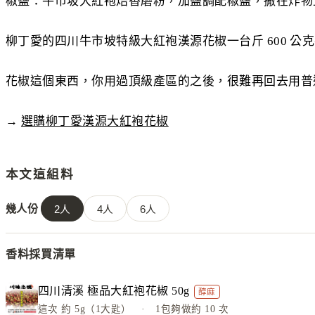
椒鹽：牛市坡大紅袍焙香磨粉，加鹽調配椒鹽，撒在炸物
柳丁愛的四川牛市坡特級大紅袍漢源花椒一台斤 600 公克在 2
花椒這個東西，你用過頂級產區的之後，很難再回去用普
→
選購柳丁愛漢源大紅袍花椒
本文這組料
幾人份
2
人
4
人
6
人
香料採買清單
四川清溪 極品大紅袍花椒 50g
醇麻
這次
約 5g（1大匙）
· 1包夠做約
10
次