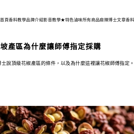
不知道這道菜放什麼香料？
問香料助手 →
首頁
香料教學
品牌介紹
影音教學
★特色滷味
所有商品
麻辣博士文章
香
市坡產區為什麼讓師傅指定採購
博士說頂級花椒產區的條件，以及為什麼這裡讓花椒師傅指定