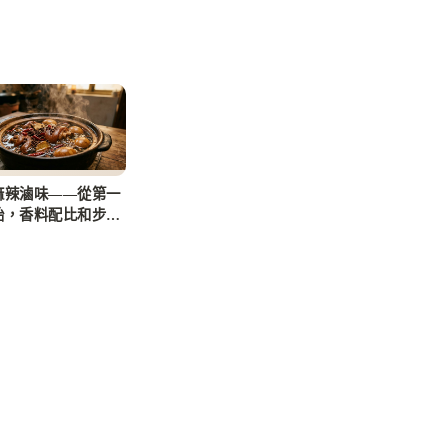
麻辣滷味——從第一
始，香料配比和步驟
析