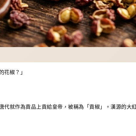
的花椒？」
唐代就作為貢品上貢給皇帝，被稱為「貢椒」。漢源的大