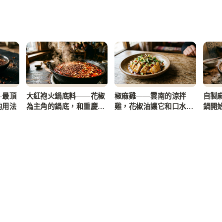
—最頂
大紅袍火鍋底料——花椒
椒麻雞——雲南的涼拌
自製
的用法
為主角的鍋底，和重慶底
雞，花椒油讓它和口水雞
鍋開
料有什麼不同
完全不同
全解