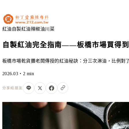
紅油
自製紅油
辣椒油
川菜
自製紅油完全指南——板橋市場買得
板橋市場乾貨攤老闆傳授的紅油秘訣：分三次淋油，比例對
2026.03・2 min
分享給朋友