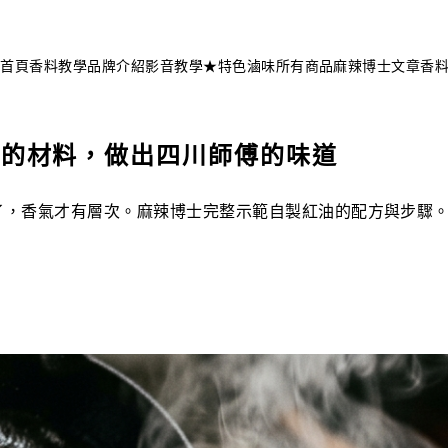
不知道這道菜放什麼香料？
問香料助手 →
首頁
香料教學
品牌介紹
影音教學
★特色滷味
所有商品
麻辣博士文章
香
到的材料，做出四川師傅的味道
了，香氣才有層次。麻辣博士完整示範自製紅油的配方與步驟