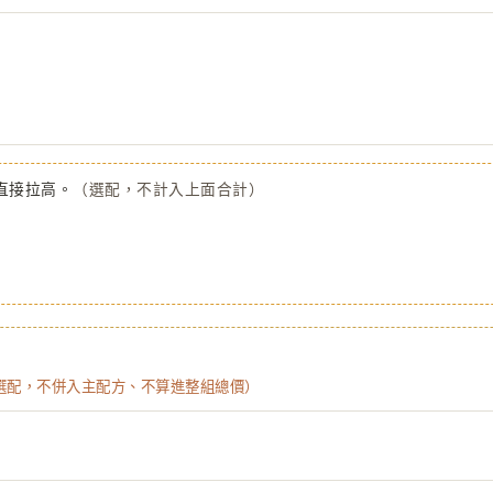
直接拉高。
（選配，不計入上面合計）
選配，不併入主配方、不算進整組總價）