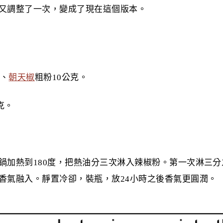
又調整了一次，變成了現在這個版本。
克、
朝天椒
粗粉10公克。
克。
鍋加熱到180度，把熱油分三次淋入辣椒粉。第一次淋三
香氣融入。靜置冷卻，裝瓶，放24小時之後香氣更圓潤。