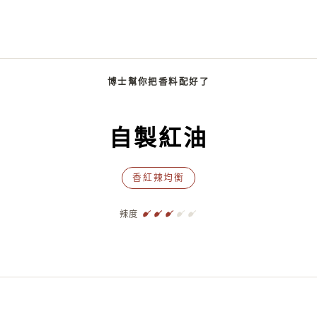
博士幫你把香料配好了
自製紅油
香紅辣均衡
辣度