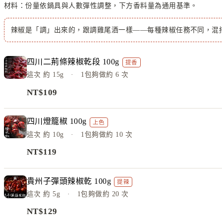
材料：
份量依鍋具與人數彈性調整，下方香料量為通用基準。
辣椒是「調」出來的，跟調雞尾酒一樣——每種辣椒任務不同，混
四川二荊條辣椒乾段 100g
提香
這次
約 15g
· 1包夠做約
6
次
NT$
109
四川燈籠椒 100g
上色
這次
約 10g
· 1包夠做約
10
次
NT$
119
貴州子彈頭辣椒乾 100g
提辣
這次
約 5g
· 1包夠做約
20
次
NT$
129