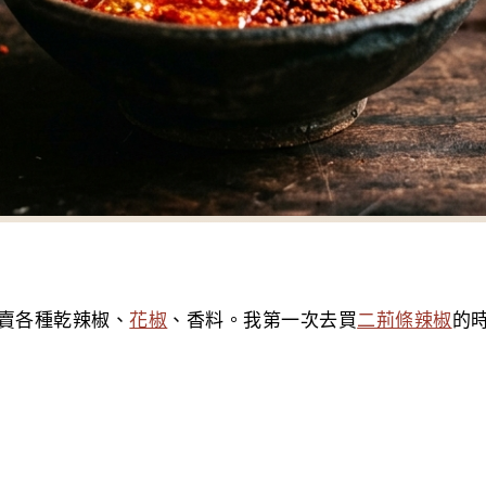
賣各種乾辣椒、
花椒
、香料。我第一次去買
二荊條辣椒
的