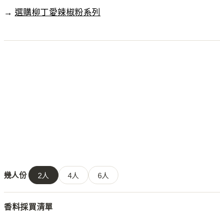
→
選購柳丁愛辣椒粉系列
幾人份
2
人
4
人
6
人
香料採買清單