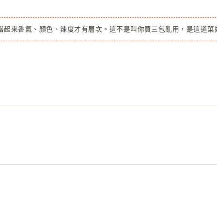
搭起來香氣、顏色、辣度才有層次。這不是叫你買三包亂用，是這道菜