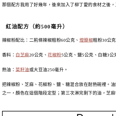
那個配方我用了好幾年，後來加入了柳丁愛的食材之後，
紅油配方（約500毫升）
辣椒粉配比：二荊條辣椒粗粉60公克、
燈籠椒
粗粉30公
香料：
白芝麻
20公克、
花椒粉
5公克、鹽5公克、白糖3公
熱油：
菜籽油
或大豆油250毫升。
把辣椒粉、芝麻、花椒粉、鹽、糖混合放在耐熱碗裡。油
之一，顏色在這個階段定型；第三次淋完剩下的油，芝麻