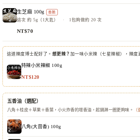
生芝麻 100g
香脆
這次
約 5g（1大匙）
· 1包夠做約
20
次
NT$
70
這道辣度博士配好了。
想更辣？
加一味小米辣（七星辣椒），辣度
特辣小米辣椒 100g
NT$
120
五香油
（選配）
八角＋桂皮＋草果＋香葉，小火炸香的增香油，起鍋淋一圈更夠味。
（
八角(大茴香) 100g