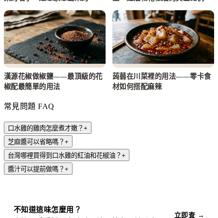
漢源花椒做椒鹽——最頂級的花
蒟蒻在川菜裡的用法——零卡食
椒配最簡單的用法
材如何搭配麻辣
常見問題 FAQ
口水雞的雞肉怎麼煮才嫩？
+
芝麻醬可以省略嗎？
+
台灣哪裡買得到口水雞的紅油和花椒油？
+
醬汁可以提前做嗎？
+
不知道這味怎麼用？
立即查 →