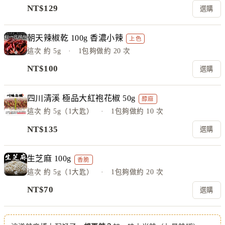
NT$
129
選購
朝天辣椒乾 100g 香濃小辣
上色
這次
約 5g
· 1包夠做約
20
次
NT$
100
選購
四川清溪 極品大紅袍花椒 50g
醇麻
這次
約 5g（1大匙）
· 1包夠做約
10
次
NT$
135
選購
生芝麻 100g
香脆
這次
約 5g（1大匙）
· 1包夠做約
20
次
NT$
70
選購