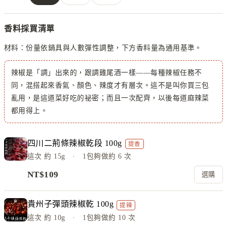
香料採買清單
材料：
份量依鍋具與人數彈性調整，下方香料量為通用基準。
辣椒是「調」出來的，跟調雞尾酒一樣——每種辣椒任務不
同，混搭起來香氣、顏色、辣度才有層次。這不是叫你買三包
亂用，是這道菜好吃的祕密；而且一次配齊，以後每道麻辣菜
都用得上。
四川二荊條辣椒乾段 100g
提香
這次
約 15g
· 1包夠做約
6
次
NT$
109
選購
貴州子彈頭辣椒乾 100g
提辣
這次
約 10g
· 1包夠做約
10
次