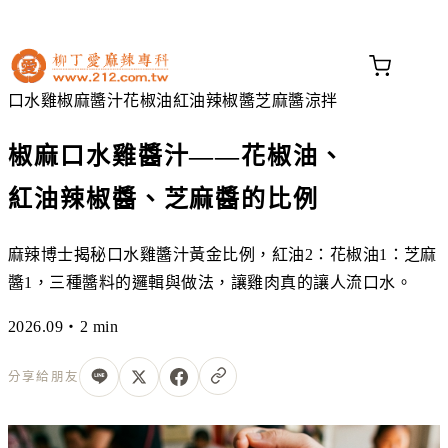
不知道這道菜放什麼香料？
問香料助手 →
口水雞
椒麻醬汁
花椒油
紅油辣椒醬
芝麻醬
涼拌
椒麻口水雞醬汁——花椒油、
紅油辣椒醬、芝麻醬的比例
麻辣博士揭秘口水雞醬汁黃金比例，紅油2：花椒油1：芝麻
醬1，三種醬料的邏輯與做法，讓雞肉真的讓人流口水。
2026.09・2 min
分享給朋友