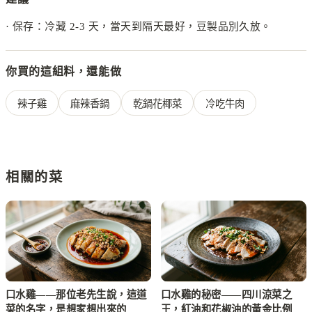
·
保存：冷藏 2-3 天，當天到隔天最好，豆製品別久放。
你買的這組料，還能做
辣子雞
麻辣香鍋
乾鍋花椰菜
冷吃牛肉
相關的菜
口水雞——那位老先生說，這道
口水雞的秘密——四川涼菜之
菜的名字，是想家想出來的
王，紅油和花椒油的黃金比例