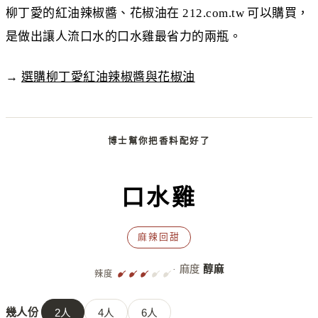
柳丁愛的紅油辣椒醬、花椒油在 212.com.tw 可以購買，
是做出讓人流口水的口水雞最省力的兩瓶。
→
選購柳丁愛紅油辣椒醬與花椒油
博士幫你把香料配好了
口水雞
麻辣回甜
· 麻度
醇麻
辣度
幾人份
2
人
4
人
6
人