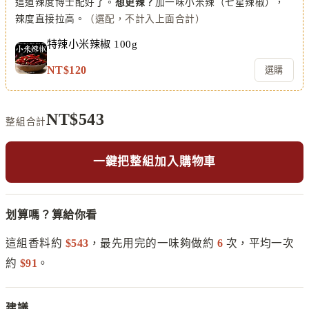
這道辣度博士配好了。
想更辣？
加一味小米辣（七星辣椒），
辣度直接拉高。
（選配，不計入上面合計）
特辣小米辣椒 100g
NT$
120
選購
NT$
543
整組合計
一鍵把整組加入購物車
划算嗎？算給你看
這組香料約
$
543
，最先用完的一味夠做約
6
次，平均一次
約
$
91
。
建議