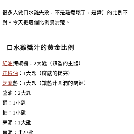
很多人做口水雞失敗，不是雞煮壞了，是醬汁的比例不
對。今天把這個比例講清楚。
口水雞醬汁的黃金比例
紅油
辣椒醬：2大匙（辣香的主體）
花椒油
：1大匙（麻感的提亮）
芝麻
醬：1大匙（讓醬汁圓潤的關鍵）
醬油：2大匙
醋：1小匙
糖：1小匙
蒜泥：1大匙
薑泥：半小匙