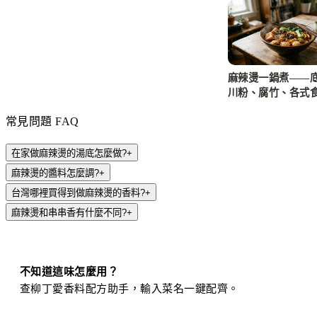
麻辣燙一鍋煮——
川粉、腐竹、各式
家庭版
常見問題 FAQ
在家做麻辣燙的湯底怎麼做?
+
麻辣燙的醬料怎麼調?
+
台灣哪裡買得到做麻辣燙的香料?
+
麻辣燙和串串香有什麼不同?
+
不知道這味怎麼用？
查柳丁愛香料配方助手，輸入菜名一鍵配齊。