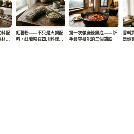
底料配
紅薯粉——不只是火鍋配
第一次做麻辣鍋底——新
香料
食材的
料，紅薯粉在四川料理裡
手最容易犯的三個錯誤
是你
的真正地位