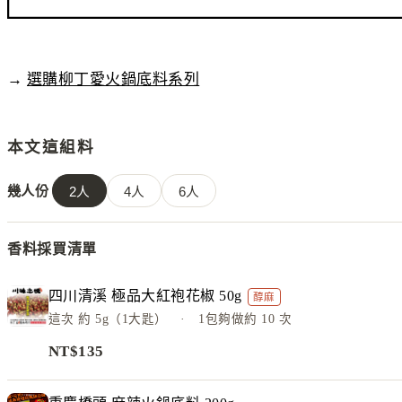
→
選購柳丁愛火鍋底料系列
本文這組料
幾人份
2
人
4
人
6
人
香料採買清單
四川清溪 極品大紅袍花椒 50g
醇麻
這次
約 5g（1大匙）
· 1包夠做約
10
次
NT$
135