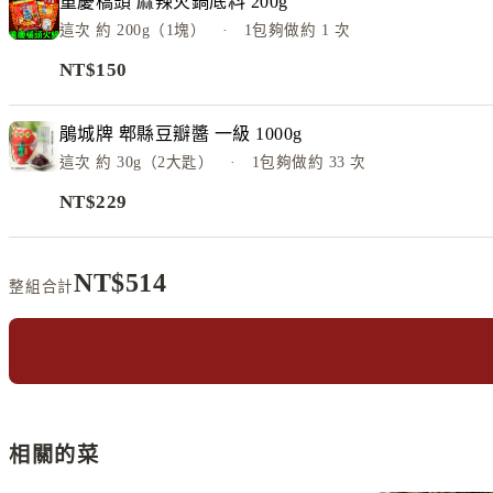
重慶橋頭 麻辣火鍋底料 200g
這次
約 200g（1塊）
· 1包夠做約
1
次
NT$
150
鵑城牌 郫縣豆瓣醬 一級 1000g
這次
約 30g（2大匙）
· 1包夠做約
33
次
NT$
229
NT$
514
整組合計
相關的菜