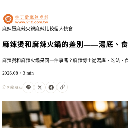
麻辣燙
麻辣火鍋
麻辣比較
個人快食
麻辣燙和麻辣火鍋的差別——湯底、
麻辣燙和麻辣火鍋是同一件事嗎？麻辣博士從湯底、吃法、
2026.08・3 min
分享給朋友