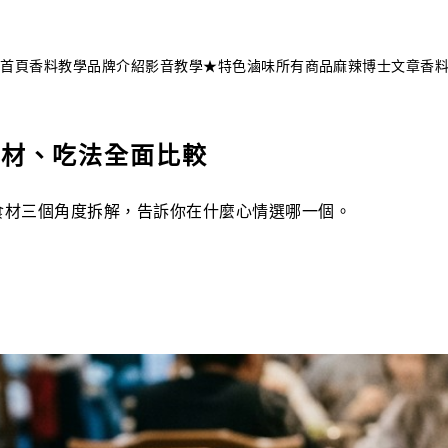
不知道這道菜放什麼香料？
問香料助手 →
首頁
香料教學
品牌介紹
影音教學
★特色滷味
所有商品
麻辣博士文章
香
食材、吃法全面比較
食材三個角度拆解，告訴你在什麼心情選哪一個。