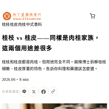
不知道這道菜放什麼香料？
問香料助手 →
桂枝
桂皮
肉桂
中式香料
桂枝 vs 桂皮——同樣是肉桂家族，
這兩個用途差很多
桂枝和桂皮都是肉桂，但用途完全不同。麻辣博士拆解桂枝
細嫩、桂皮厚重的特色，告訴你料理和藥膳該怎麼選。
2026.06・8 min
分享給朋友