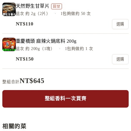
天然野生甘草片
回甘
這次
約 2g（2片）
· 1包夠做約
50
次
NT$
110
選購
重慶橋頭 麻辣火鍋底料 200g
這次
約 200g（1塊）
· 1包夠做約
1
次
NT$
150
選購
NT$
645
整組合計
整組香料一次買齊
相關的菜