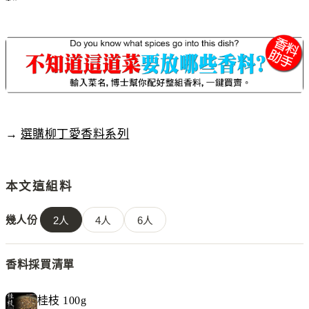
→
選購柳丁愛香料系列
本文這組料
幾人份
2
人
4
人
6
人
香料採買清單
桂枝 100g