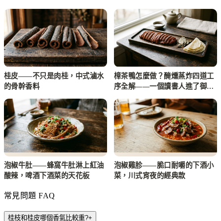
桂皮——不只是肉桂，中式滷水
樟茶鴨怎麼做？醃燻蒸炸四道工
的骨幹香料
序全解——一個讀書人進了御膳
房，帶著家鄉的樹葉和茶
泡椒牛肚——蜂窩牛肚淋上紅油
泡椒雞胗——脆口耐嚼的下酒小
酸辣，啤酒下酒菜的天花板
菜，川式宵夜的經典款
常見問題 FAQ
桂枝和桂皮哪個香氣比較重?
+