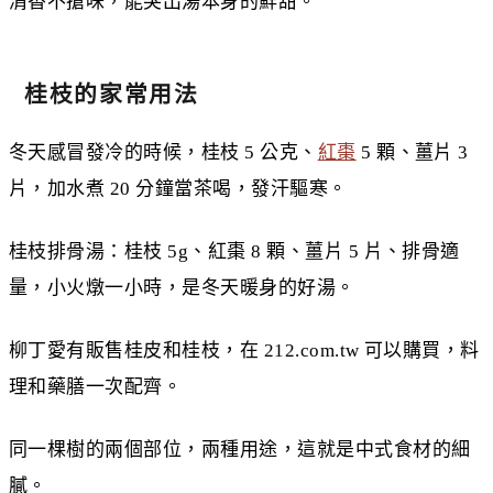
清香不搶味，能突出湯本身的鮮甜。
桂枝的家常用法
冬天感冒發冷的時候，桂枝 5 公克、
紅棗
5 顆、薑片 3
片，加水煮 20 分鐘當茶喝，發汗驅寒。
桂枝排骨湯：桂枝 5g、紅棗 8 顆、薑片 5 片、排骨適
量，小火燉一小時，是冬天暖身的好湯。
柳丁愛有販售桂皮和桂枝，在 212.com.tw 可以購買，料
理和藥膳一次配齊。
同一棵樹的兩個部位，兩種用途，這就是中式食材的細
膩。