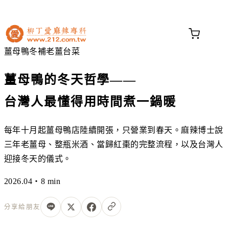
不知道這道菜放什麼香料？
問香料助手 →
薑母鴨
冬補
老薑
台菜
薑母鴨的冬天哲學——
台灣人最懂得用時間煮一鍋暖
每年十月起薑母鴨店陸續開張，只營業到春天。麻辣博士說
三年老薑母、整瓶米酒、當歸紅棗的完整流程，以及台灣人
迎接冬天的儀式。
2026.04・8 min
分享給朋友