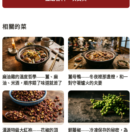
相關的菜
麻油雞的溫度哲學——薑、麻
薑母鴨——冬夜裡那盞燈，和一
油、米酒，順序錯了味道就差了
對守著爐火的夫妻
漢源特級大紅袍——花椒的頂
鮮藤椒——冷凍保存的秘密，為