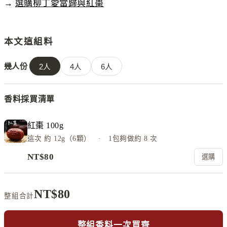
→
選購柳丁愛當歸與紅棗
本文這組料
幾人份
2
人
4
人
6
人
香料採買清單
紅棗 100g
這次
約 12g（6顆）
· 1包夠做約
8
次
NT$
80
選購
NT$
80
整組合計
整組香料一次買齊