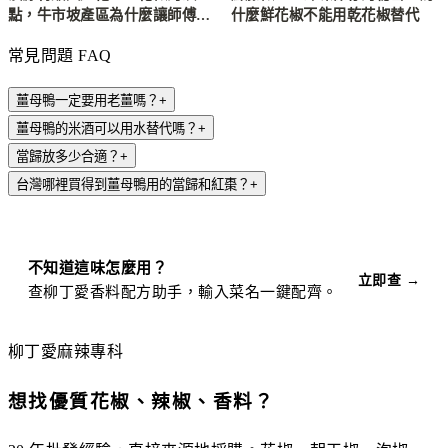
點，牛市坡產區為什麼讓師傅指
什麼鮮花椒不能用乾花椒替代
定採購
常見問題 FAQ
薑母鴨一定要用老薑嗎？
+
薑母鴨的米酒可以用水替代嗎？
+
當歸放多少合適？
+
台灣哪裡買得到薑母鴨用的當歸和紅棗？
+
不知道這味怎麼用？
立即查 →
查柳丁愛香料配方助手，輸入菜名一鍵配齊。
柳丁愛麻辣專科
想找優質花椒、辣椒、香料？