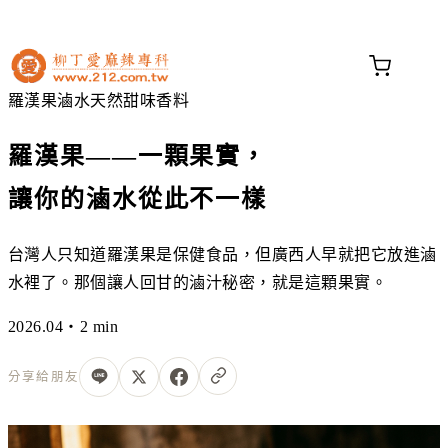
不知道這道菜放什麼香料？
問香料助手 →
羅漢果
滷水
天然甜味
香料
羅漢果——一顆果實，
讓你的滷水從此不一樣
台灣人只知道羅漢果是保健食品，但廣西人早就把它放進滷
水裡了。那個讓人回甘的滷汁秘密，就是這顆果實。
2026.04・2 min
分享給朋友