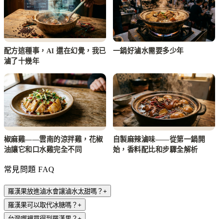
配方這種事，AI 還在幻覺，我已
一鍋好滷水需要多少年
滷了十幾年
椒麻雞——雲南的涼拌雞，花椒
自製麻辣滷味——從第一鍋開
油讓它和口水雞完全不同
始，香料配比和步驟全解析
常見問題 FAQ
羅漢果放進滷水會讓滷水太甜嗎？
+
羅漢果可以取代冰糖嗎？
+
台灣哪裡買得到羅漢果？
+