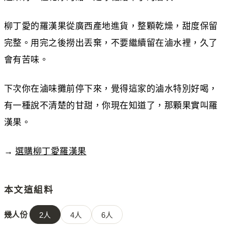
柳丁愛的羅漢果從廣西產地進貨，整顆乾燥，甜度保留
完整。用完之後撈出丟棄，不要繼續留在滷水裡，久了
會有苦味。
下次你在滷味攤前停下來，覺得這家的滷水特別好喝，
有一種說不清楚的甘甜，你現在知道了，那顆果實叫羅
漢果。
→
選購柳丁愛羅漢果
本文這組料
幾人份
2
人
4
人
6
人