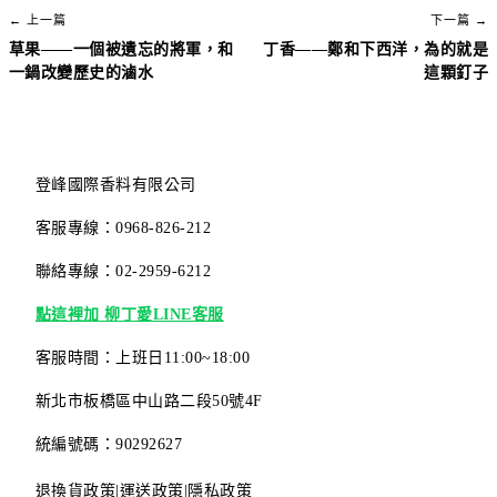
← 上一篇
下一篇 →
草果——一個被遺忘的將軍，和
丁香——鄭和下西洋，為的就是
一鍋改變歷史的滷水
這顆釘子
登峰國際香料有限公司
客服專線：0968-826-212
聯絡專線：02-2959-6212
點這裡加 柳丁愛LINE客服
客服時間：上班日11:00~18:00
新北市板橋區中山路二段50號4F
統編號碼：90292627
退換貨政策
|
運送政策
|
隱私政策