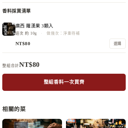
香料採買清單
廣西 羅漢果 3顆入
這次
約 10g
· 做幾次：淨重待補
NT$
80
選購
NT$
80
整組合計
整組香料一次買齊
相關的菜