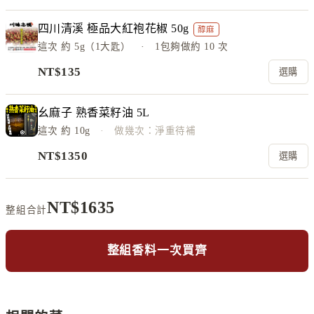
四川清溪 極品大紅袍花椒 50g
醇麻
這次
約 5g（1大匙）
· 1包夠做約
10
次
NT$
135
選購
幺麻子 熟香菜籽油 5L
這次
約 10g
· 做幾次：淨重待補
NT$
1350
選購
NT$
1635
整組合計
整組香料一次買齊