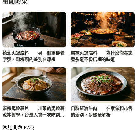
相關的菜
德莊火鍋底料——另一個重慶老
麻辣火鍋底料——為什麼你在家
字號，和橋頭的差別在哪裡
煮永遠不像店裡的味道
麻辣馬鈴薯片——川菜的馬鈴薯
自製紅油牛肉——在家做和市售
涼拌哲學，台灣人第一次吃到都
的差別，步驟全解析
驚訝
常見問題 FAQ