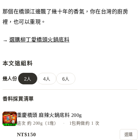
那個在橋頭江邊飄了幾十年的香氣，你在台灣的廚房
裡，也可以重現。
→
選購柳丁愛橋頭火鍋底料
本文這組料
幾人份
2
人
4
人
6
人
香料採買清單
重慶橋頭 麻辣火鍋底料 200g
這次
約 200g（1塊）
· 1包夠做約
1
次
NT$
150
選購