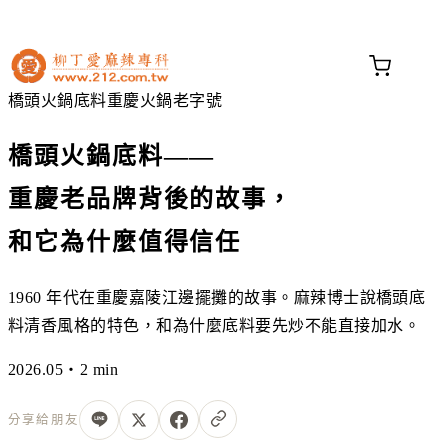
不知道這道菜放什麼香料？
問香料助手 →
橋頭
火鍋底料
重慶火鍋
老字號
橋頭火鍋底料——
重慶老品牌背後的故事，
和它為什麼值得信任
1960 年代在重慶嘉陵江邊擺攤的故事。麻辣博士說橋頭底
料清香風格的特色，和為什麼底料要先炒不能直接加水。
2026.05・2 min
分享給朋友