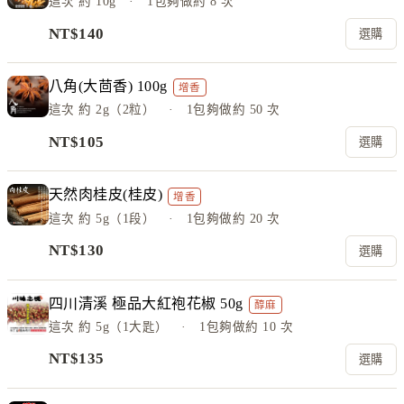
這次
約 10g
· 1包夠做約
8
次
NT$
140
選購
八角(大茴香) 100g
增香
這次
約 2g（2粒）
· 1包夠做約
50
次
NT$
105
選購
天然肉桂皮(桂皮)
增香
這次
約 5g（1段）
· 1包夠做約
20
次
NT$
130
選購
四川清溪 極品大紅袍花椒 50g
醇麻
這次
約 5g（1大匙）
· 1包夠做約
10
次
NT$
135
選購