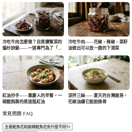
冷吃牛肉怎麼做？自貢鹽幫菜的
冷吃牛肉——花椒、辣椒、菜籽
煸炒訣竅——一道專門為了「等
油做出可以放一週的下酒菜
人來」而做的菜
紅油抄手——重慶人的早餐，一
涼拌三絲——夏天的台灣廚房，
碗餛飩靠的是這瓶紅油
花椒油讓它脫胎換骨
常見問題 FAQ
五香魷魚花和麻辣魷魚花有什麼不同?
+