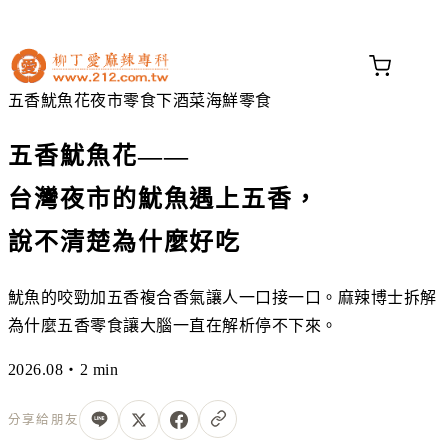
不知道這道菜放什麼香料？
問香料助手 →
五香魷魚花
夜市零食
下酒菜
海鮮零食
五香魷魚花——
台灣夜市的魷魚遇上五香，
說不清楚為什麼好吃
魷魚的咬勁加五香複合香氣讓人一口接一口。麻辣博士拆解
為什麼五香零食讓大腦一直在解析停不下來。
2026.08・2 min
分享給朋友