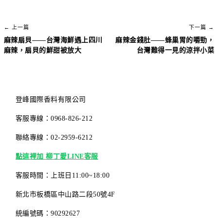
← 上一篇
下一篇 →
麻辣扇貝——台灣海鮮遇上四川
麻辣金錢肚——蜂巢胃的嚼勁，
麻辣，扇貝的鮮甜被放大
台灣難得一見的涼拌小菜
登峰國際香料有限公司
客服專線：0968-826-212
聯絡專線：02-2959-6212
點這裡加 柳丁愛LINE客服
客服時間：上班日11:00~18:00
新北市板橋區中山路二段50號4F
統編號碼：90292627