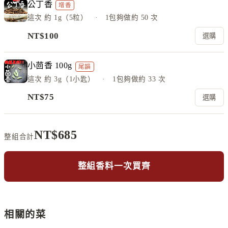
公丁香
增香
這次
約 1g（5粒）
· 1包夠做約
50
次
NT$
100
選購
小茴香 100g
尾韻
這次
約 3g（1小匙）
· 1包夠做約
33
次
NT$
75
選購
NT$
685
整組合計
整組香料一次買齊
相關的菜