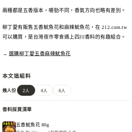
兩種都是五香版本，嚼勁不同，香氣方向也略有差別。
柳丁愛有販售五香魷魚花和麻辣魷魚花，在 212.com.tw
可以購買，是台灣夜市零食遇上四川香料的有趣組合。
→
選購柳丁愛五香麻辣魷魚花
本文這組料
幾人份
2
人
4
人
6
人
香料採買清單
五香魷魚花 80g