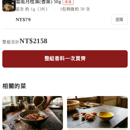
雲南月桂葉(香葉) 50g
清香
這次
約 1g（3片）
· 1包夠做約
50
次
NT$
79
選購
NT$
2158
整組合計
整組香料一次買齊
相關的菜