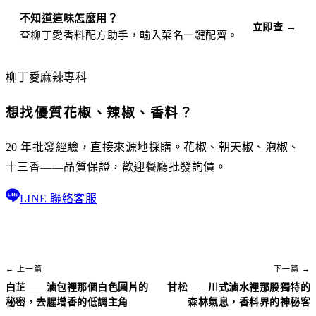
不知道這味怎麼用？
立即查 →
查柳丁愛香料配方助手，輸入菜名一鍵配齊。
柳丁愛麻辣專科
想找優質花椒、辣椒、香料？
20 年批發經驗，直接來源地採購。花椒、朝天椒、泡椒、
十三香——品質保證，歡迎餐廳批發詢價。
LINE 聯絡客服
← 上一篇
下一篇 →
白芷——滷包裡那個白色圓片的
甘松——川式滷水裡那股獨特的
秘密，去腥增香的低調主角
森林氣息，香料界的神秘客