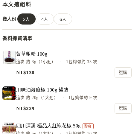
本文這組料
幾人份
2
人
4
人
6
人
香料採買清單
紫草粗粉 100g
這次
約 3g（1小匙）
· 1包夠做約
33
次
NT$
130
選購
川味油潑麻椒 190g 罐裝
這次
約 20g（1大匙）
· 1包夠做約
9
次
NT$
229
選購
四川清溪 極品大紅袍花椒 50g
醇麻
這次
約 5g（1大匙）
· 1包夠做約
10
次