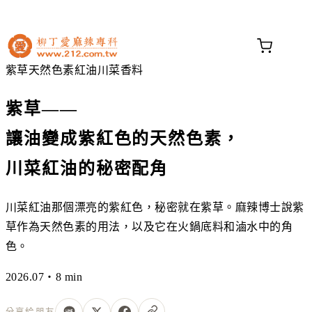
不知道這道菜放什麼香料？
問香料助手 →
紫草
天然色素
紅油
川菜香料
紫草——
讓油變成紫紅色的天然色素，
川菜紅油的秘密配角
川菜紅油那個漂亮的紫紅色，秘密就在紫草。麻辣博士說紫
草作為天然色素的用法，以及它在火鍋底料和滷水中的角
色。
2026.07・8 min
分享給朋友