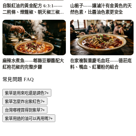
自製紅油的黃金配方 6:3:1——
山梔子——讓滷汁有金黃色的天
二荊條、燈籠椒、朝天椒三椒比
然色素，比醬油色素更安全
例實作
麻辣水煮魚——郫縣豆瓣醬配大
在家複製重慶毛血旺——德莊底
紅袍花椒的完整步驟
料、鴨血、紅薯粉的組合
常見問題 FAQ
紫草是用來吃還是調色?
+
紫草怎麼炸出紫紅色?
+
台灣哪裡買得到紫草?
+
紫草用過的油可以再用嗎?
+