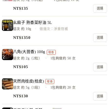
NT$
135
選購
幺麻子 熟香菜籽油 5L
這次
約 10g
· 做幾次：淨重待補
NT$
1350
選購
八角(大茴香) 100g
增香
這次
約 2g（2粒）
· 1包夠做約
50
次
NT$
105
選購
天然肉桂皮(桂皮)
增香
這次
約 5g（1段）
· 1包夠做約
20
次
NT$
130
選購