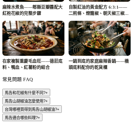
麻辣水煮魚——郫縣豆瓣醬配大
自製紅油的黃金配方 6:3:1——
紅袍花椒的完整步驟
二荊條、燈籠椒、朝天椒三椒比
例實作
在家複製重慶毛血旺——德莊底
一鍋到底的家庭麻辣香鍋——橋
料、鴨血、紅薯粉的組合
頭底料配你的乾貨櫃
常見問題 FAQ
馬告和花椒有什麼不同?
+
馬告山胡椒油怎麼使用?
+
台灣哪裡買得到馬告山胡椒油?
+
馬告適合哪些料理?
+