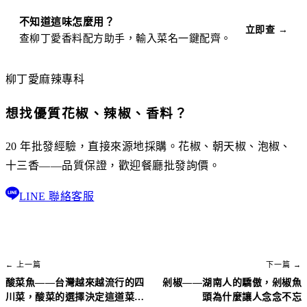
不知道這味怎麼用？
立即查 →
查柳丁愛香料配方助手，輸入菜名一鍵配齊。
柳丁愛麻辣專科
想找優質花椒、辣椒、香料？
20 年批發經驗，直接來源地採購。花椒、朝天椒、泡椒、
十三香——品質保證，歡迎餐廳批發詢價。
LINE 聯絡客服
← 上一篇
下一篇 →
酸菜魚——台灣越來越流行的四
剁椒——湖南人的驕傲，剁椒魚
川菜，酸菜的選擇決定這道菜的
頭為什麼讓人念念不忘