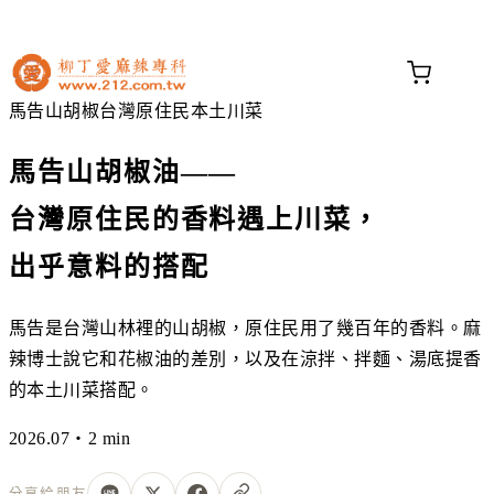
不知道這道菜放什麼香料？
問香料助手 →
馬告
山胡椒
台灣原住民
本土川菜
馬告山胡椒油——
台灣原住民的香料遇上川菜，
出乎意料的搭配
馬告是台灣山林裡的山胡椒，原住民用了幾百年的香料。麻
辣博士說它和花椒油的差別，以及在涼拌、拌麵、湯底提香
的本土川菜搭配。
2026.07・2 min
分享給朋友