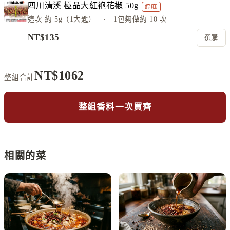
四川清溪 極品大紅袍花椒 50g
醇麻
這次
約 5g（1大匙）
· 1包夠做約
10
次
NT$
135
選購
NT$
1062
整組合計
整組香料一次買齊
相關的菜