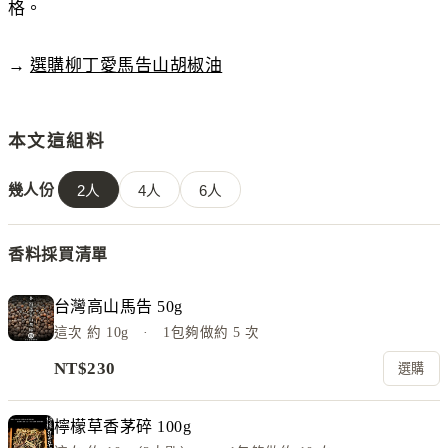
格。
→
選購柳丁愛馬告山胡椒油
本文這組料
幾人份
2
人
4
人
6
人
香料採買清單
台灣高山馬告 50g
這次
約 10g
· 1包夠做約
5
次
NT$
230
選購
檸檬草香茅碎 100g