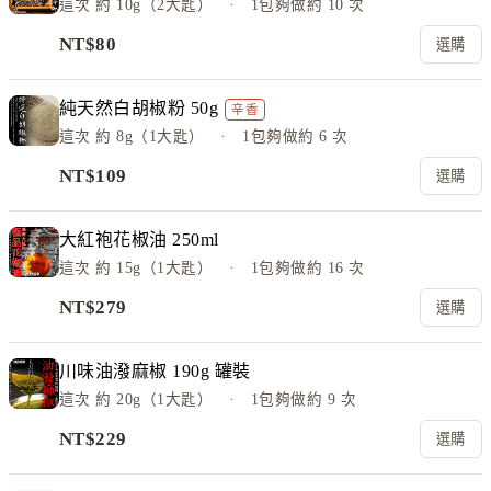
這次
約 10g（2大匙）
· 1包夠做約
10
次
NT$
80
選購
純天然白胡椒粉 50g
辛香
這次
約 8g（1大匙）
· 1包夠做約
6
次
NT$
109
選購
大紅袍花椒油 250ml
這次
約 15g（1大匙）
· 1包夠做約
16
次
NT$
279
選購
川味油潑麻椒 190g 罐裝
這次
約 20g（1大匙）
· 1包夠做約
9
次
NT$
229
選購